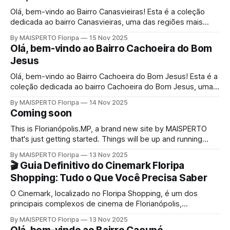
experiências locais e muito mais — tudo organizado
automaticamente através das tags relacionadas ao bairro.
Olá, bem-vindo ao Bairro Canasvieiras! Esta é a coleção
Mais do que um simples filtro,
dedicada ao bairro Canasvieiras, uma das regiões mais
importantes e queridas de Florianópolis. Aqui você encontra
By MAISPERTO Floripa
15 Nov 2025
...
Olá, bem-vindo ao Bairro Cachoeira do Bom
Jesus
Olá, bem-vindo ao Bairro Cachoeira do Bom Jesus! Esta é a
coleção dedicada ao bairro Cachoeira do Bom Jesus, uma
das regiões mais importantes e queridas de Florianópolis.
By MAISPERTO Floripa
14 Nov 2025
Aqui você encontra ...
Coming soon
This is Florianópolis.MP, a brand new site by MAISPERTO
that's just getting started. Things will be up and running
here shortly, but you can subscribe in the meantime if you'd
By MAISPERTO Floripa
13 Nov 2025
like to stay up to date and receive emails when new
🎬 Guia Definitivo do Cinemark Floripa
content is published!
Shopping: Tudo o Que Você Precisa Saber
O Cinemark, localizado no Floripa Shopping, é um dos
principais complexos de cinema de Florianópolis,
oferecendo tecnologia de ponta e uma experiência
By MAISPERTO Floripa
13 Nov 2025
completa para o público da Ilha da Magia. Se você nunca foi