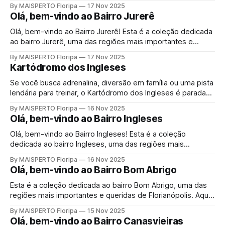
desempenhos. Como resultado, os vencedores receberam
By MAISPERTO Floripa
17 Nov 2025
premiação e brindes dos patrocinadores, com destaque
Olá, bem-vindo ao Bairro Jurerê
para atletas que se sobressaíram em diferentes faixas
etárias e categorias
Olá, bem-vindo ao Bairro Jurerê! Esta é a coleção dedicada
ao bairro Jurerê, uma das regiões mais importantes e
queridas de Florianópolis.
By MAISPERTO Floripa
17 Nov 2025
Kartódromo dos Ingleses
Se você busca adrenalina, diversão em família ou uma pista
lendária para treinar, o Kartódromo dos Ingleses é parada
obrigatória no norte da Ilha da Magia. 🏎️ Guia Completo do
By MAISPERTO Floripa
16 Nov 2025
Kartódromo dos Ingleses: Acelere em Florianópolis! Mais do
Olá, bem-vindo ao Bairro Ingleses
que um espaço esportivo, ele é parte da história do
automobilismo brasileiro e
Olá, bem-vindo ao Bairro Ingleses! Esta é a coleção
dedicada ao bairro Ingleses, uma das regiões mais
importantes e queridas de Florianópolis. Aqui você encontra
By MAISPERTO Floripa
16 Nov 2025
conteúdos completos sobre ...
Olá, bem-vindo ao Bairro Bom Abrigo
Esta é a coleção dedicada ao bairro Bom Abrigo, uma das
regiões mais importantes e queridas de Florianópolis. Aqui
você encontra conteúdos completos sobre cultura,
By MAISPERTO Floripa
15 Nov 2025
eventos, gastronomia, turismo, história, serviços,
Olá, bem-vindo ao Bairro Canasvieiras